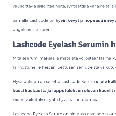
vaurioittavia säilöntäaineita, synteettisiä väriaineita ja 
Samalla Lashcode on
hyvin kevyt
ja
nopeasti imey
ongelmien lähteen.
Lashcode Eyelash Serumin h
Mitä seerumi maksaa ja mistä sitä voi ostaa? Nämä ky
kiinnostuneille heidän luettuaan sen upeista vaikutuk
Hyvä uutinen on se, että Lashcode Serum
ei ole kall
kuusi kuukautta ja lopputuloksen olevan kauniit r
niiden vaikutukset yhtä hyviä tai huonompia.
Lashcode Eyelash Serum on hintansa arvoinen tuote 