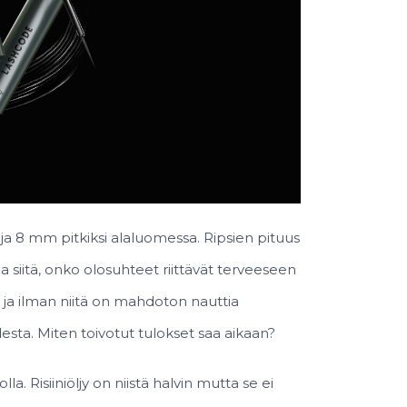
ja 8 mm pitkiksi alaluomessa. Ripsien pituus
a siitä, onko olosuhteet riittävät terveeseen
tä ja ilman niitä on mahdoton nauttia
sta. Miten toivotut tulokset saa aikaan?
 Risiiniöljy on niistä halvin mutta se ei