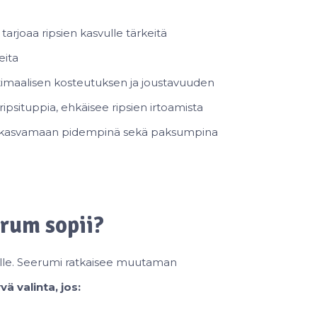
arjoaa ripsien kasvulle tärkeitä
eita
imaalisen kosteutuksen ja joustavuuden
ripsituppia, ehkäisee ripsien irtoamista
e kasvamaan pidempinä sekä paksumpina
rum sopii?
oville. Seerumi ratkaisee muutaman
vä valinta, jos: