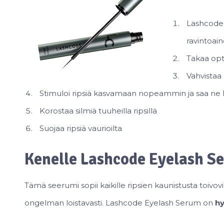
Lashcode t
ravintoain
Takaa opt
Vahvistaa 
Stimuloi ripsiä kasvamaan nopeammin ja saa n
Korostaa silmiä tuuheilla ripsillä
Suojaa ripsiä vaurioilta
Kenelle Lashcode Eyelash Se
Tämä seerumi sopii kaikille ripsien kaunistusta toiv
ongelman loistavasti. Lashcode Eyelash Serum on
hy