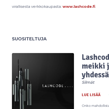
virallisesta verkkokaupasta:
www.lashcode.fi
.
SUOSITELTUJA
Lashcod
meikki 
yhdessä
Silmät
LUE LISÄÄ
Onko mahdollista 