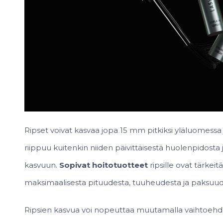
Ripset voivat kasvaa jopa 15 mm pitkiksi yläluomessa 
riippuu kuitenkin niiden päivittäisestä huolenpidosta j
kasvuun.
Sopivat hoitotuotteet
ripsille ovat tärkei
maksimaalisesta pituudesta, tuuheudesta ja paksuude
Ripsien kasvua voi nopeuttaa muutamalla vaihtoehdolla.