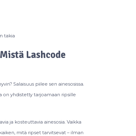
n takia
– Mistä Lashcode
in? Salaisuus piilee sen ainesosissa.
a on yhdistetty tarjoamaan ripsille
via ja kosteuttavia ainesosia. Vaikka
kaiken, mitä ripset tarvitsevat – ilman