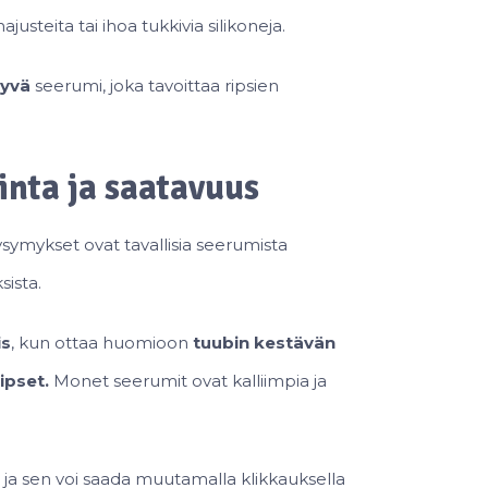
hajusteita tai ihoa tukkivia silikoneja.
tyvä
seerumi, joka tavoittaa ripsien
inta ja saatavuus
symykset ovat tavallisia seerumista
sista.
is
, kun ottaa huomioon
tuubin kestävän
ipset.
Monet seerumit ovat kalliimpia ja
ja sen voi saada muutamalla klikkauksella