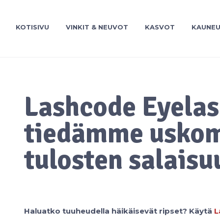
KOTISIVU
VINKIT & NEUVOT
KASVOT
KAUNE
Lashcode Eyela
tiedämme usko
tulosten salaisu
Haluatko tuuheudella häikäisevät ripset? Käytä
L