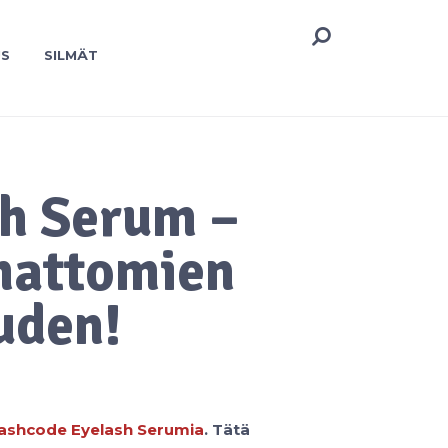
US
SILMÄT
sh Serum –
mattomien
uden!
ashcode Eyelash Serumia
. Tätä