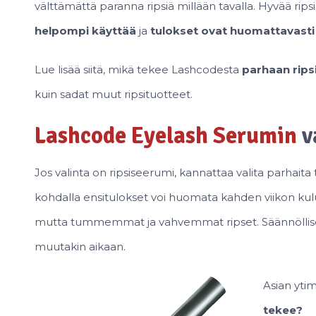
välttämättä paranna ripsiä millään tavalla. Hyvää ri
helpompi käyttää
ja
tulokset ovat huomattavasti
Lue lisää siitä, mikä tekee Lashcodesta
parhaan rips
kuin sadat muut ripsituotteet.
Lashcode Eyelash Serumin
v
Jos valinta on ripsiseerumi, kannattaa valita parhait
kohdalla ensitulokset voi huomata kahden viikon kul
mutta tummemmat ja vahvemmat ripset. Säännöllises
muutakin aikaan.
Asian yti
tekee?