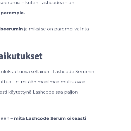
psiseerumia – kuten Lashcodea – on
 parempia.
iseerumin
ja miksi se on parempi valinta
aikutukset
a tuloksia tuova sellainen. Lashcode Serumin
uttua – ei mitään maailmaa mullistavaa
ti käytettynä Lashcode saa paljon
meen –
mitä Lashcode Serum oikeasti