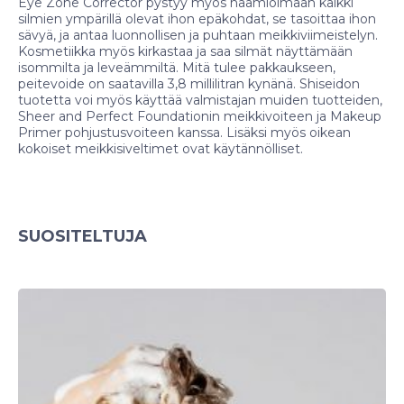
Eye Zone Corrector pystyy myös naamioimaan kaikki
silmien ympärillä olevat ihon epäkohdat, se tasoittaa ihon
sävyä, ja antaa luonnollisen ja puhtaan meikkiviimeistelyn.
Kosmetiikka myös kirkastaa ja saa silmät näyttämään
isommilta ja leveämmiltä. Mitä tulee pakkaukseen,
peitevoide on saatavilla 3,8 millilitran kynänä. Shiseidon
tuotetta voi myös käyttää valmistajan muiden tuotteiden,
Sheer and Perfect Foundationin meikkivoiteen ja Makeup
Primer pohjustusvoiteen kanssa. Lisäksi myös oikean
kokoiset meikkisiveltimet ovat käytännölliset.
SUOSITELTUJA