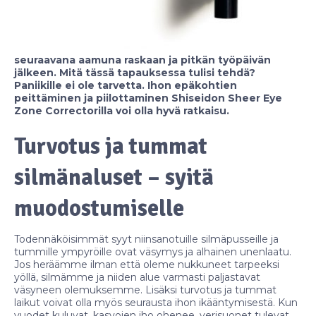
seuraavana aamuna raskaan ja pitkän työpäivän
jälkeen. Mitä tässä tapauksessa tulisi tehdä?
Paniikille ei ole tarvetta. Ihon epäkohtien
peittäminen ja piilottaminen Shiseidon Sheer Eye
Zone Correctorilla voi olla hyvä ratkaisu.
Turvotus ja tummat
silmänaluset – syitä
muodostumiselle
Todennäköisimmät syyt niinsanotuille silmäpusseille ja
tummille ympyröille ovat väsymys ja alhainen unenlaatu.
Jos heräämme ilman että oleme nukkuneet tarpeeksi
yöllä, silmämme ja niiden alue varmasti paljastavat
väsyneen olemuksemme. Lisäksi turvotus ja tummat
laikut voivat olla myös seurausta ihon ikääntymisestä. Kun
vuodet kuluvat, kasvojen iho ohenee, verisuonet tulevat