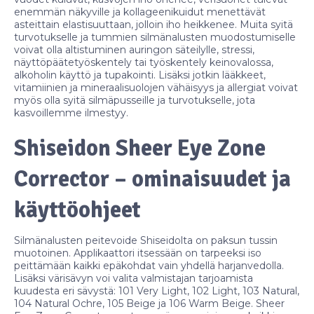
enemmän näkyville ja kollageenikuidut menettävät
asteittain elastisuuttaan, jolloin iho heikkenee. Muita syitä
turvotukselle ja tummien silmänalusten muodostumiselle
voivat olla altistuminen auringon säteilylle, stressi,
näyttöpäätetyöskentely tai työskentely keinovalossa,
alkoholin käyttö ja tupakointi. Lisäksi jotkin lääkkeet,
vitamiinien ja mineraalisuolojen vähäisyys ja allergiat voivat
myös olla syitä silmäpusseille ja turvotukselle, jota
kasvoillemme ilmestyy.
Shiseidon
Sheer Eye Zone
Corrector – ominaisuudet ja
käyttöohjeet
Silmänalusten peitevoide Shiseidolta on paksun tussin
muotoinen. Applikaattori itsessään on tarpeeksi iso
peittämään kaikki epäkohdat vain yhdellä harjanvedolla.
Lisäksi värisävyn voi valita valmistajan tarjoamista
kuudesta eri sävystä: 101 Very Light, 102 Light, 103 Natural,
104 Natural Ochre, 105 Beige ja 106 Warm Beige. Sheer