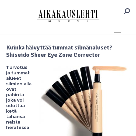
Kuinka häivyttää tummat silmänaluset?
Shiseido Sheer Eye Zone Corrector
Turvotus
ja tummat
alueet
silmien alla
ovat
pahinta
joka voi
odottaa
ketä
tahansa
naista
herätessä