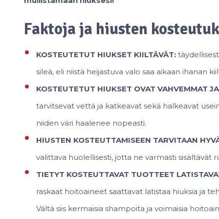
mullistamaan hiuksesi!
Faktoja ja hiusten kosteutu
KOSTEUTETUT HIUKSET KIILTÄVÄT:
täydellisest
sileä, eli niistä heijastuva valo saa aikaan ihanan kiil
KOSTEUTETUT HIUKSET OVAT VAHVEMMAT JA
tarvitsevat vettä ja katkeavat sekä halkeavat usein
niiden väri haalenee nopeasti.
HIUSTEN KOSTEUTTAMISEEN TARVITAAN HYVÄ
valittava huolellisesti, jotta ne varmasti sisältävät r
TIETYT KOSTEUTTAVAT TUOTTEET LATISTAVAT
raskaat hoitoaineet saattavat latistaa hiuksia ja teh
Vältä siis kermaisia shampoita ja voimaisia hoitoain