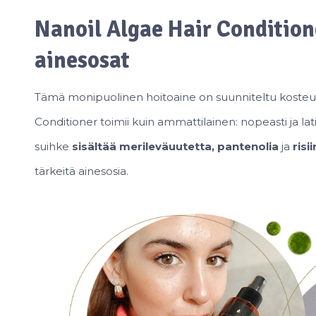
Nanoil Algae Hair Condition
ainesosat
Tämä monipuolinen hoitoaine on suunniteltu kosteut
Conditioner toimii kuin ammattilainen: nopeasti ja la
suihke
sisältää merileväuutetta, pantenolia
ja
risi
tärkeitä ainesosia.