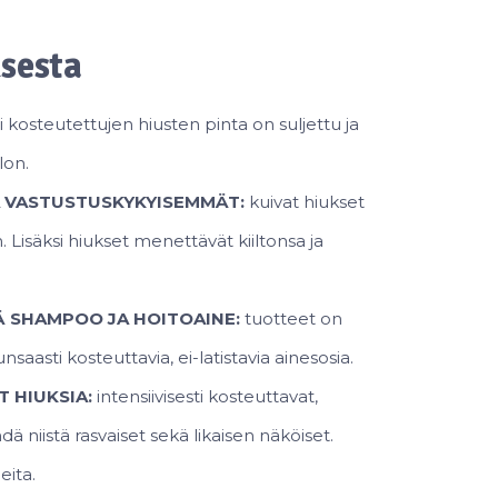
ksesta
i kosteutettujen hiusten pinta on suljettu ja
lon.
 VASTUSTUSKYKYISEMMÄT:
kuivat hiukset
. Lisäksi hiukset menettävät kiiltonsa ja
 SHAMPOO JA HOITOAINE:
tuotteet on
unsaasti kosteuttavia, ei-latistavia ainesosia.
 HIUKSIA:
intensiivisesti kosteuttavat,
dä niistä rasvaiset sekä likaisen näköiset.
eita.