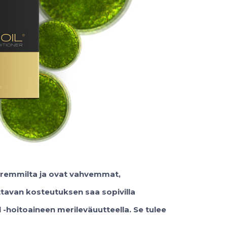
paremmilta ja ovat vahvemmat,
avan kosteutuksen saa sopivilla
 -hoitoaineen merileväuutteella. Se tulee