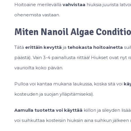
Hoitoaine merilevällä
vahvistaa
hiuksia juurista latvo
ohenemista vastaan.
Miten Nanoil Algae Conditi
Tätä
erittäin kevyttä
ja
tehokasta hoitoainetta
sui
päästä). Vain 3-4 painallusta riittää! Hiukset ovat nyt r
vaurioilta koko päivän.
Pulloa voi kantaa mukana laukussa, koska sitä voi
käy
kosteuden ja suojan ylläpitämiseksi).
Aamulla tuotetta voi käyttää
kiillon ja sileyden li
voi suihkuttaa kosteisiin hiuksiin aina suihkun jälkeen 