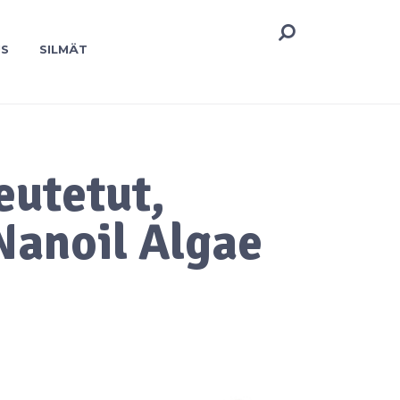
US
SILMÄT
eutetut,
Nanoil Algae