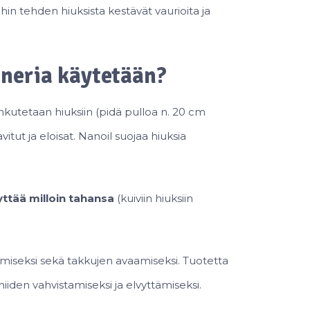
ihin tehden hiuksista kestävät vaurioita ja
oneria käytetään?
hkutetaan hiuksiin (pidä pulloa n. 20 cm
avitut ja eloisat. Nanoil suojaa hiuksia
ttää milloin tahansa
(kuiviin hiuksiin
säämiseksi sekä takkujen avaamiseksi. Tuotetta
niiden vahvistamiseksi ja elvyttämiseksi.