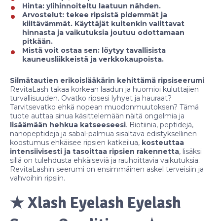
Hinta: ylihinnoiteltu laatuun nähden.
Arvostelut: tekee ripsistä pidemmät ja
kiiltävämmät. Käyttäjät kuitenkin valittavat
hinnasta ja vaikutuksia joutuu odottamaan
pitkään.
Mistä voit ostaa sen: löytyy tavallisista
kauneusliikkeistä ja verkkokaupoista.
Silmätautien erikoislääkärin kehittämä ripsiseerumi
.
RevitaLash takaa korkean laadun ja huomioi kuluttajien
turvallisuuden. Ovatko ripsesi lyhyet ja hauraat?
Tarvitsevatko ehkä nopean muodonmuutoksen? Tämä
tuote auttaa sinua käsittelemään näitä ongelmia ja
lisäämään hehkua katseeseesi
. Biotiinia, peptidejä,
nanopeptidejä ja sabal-palmua sisältävä edistyksellinen
koostumus ehkäisee ripsien katkeilua,
kosteuttaa
intensiivisesti ja tasoittaa ripsien rakennetta
, lisäksi
sillä on tulehdusta ehkäiseviä ja rauhoittavia vaikutuksia.
RevitaLashin seerumi on ensimmäinen askel terveisiin ja
vahvoihin ripsiin.
★ Xlash Eyelash Eyelash