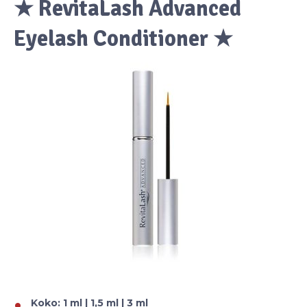
★ RevitaLash Advanced
Eyelash Conditioner ★
Koko: 1 ml | 1,5 ml | 3 ml