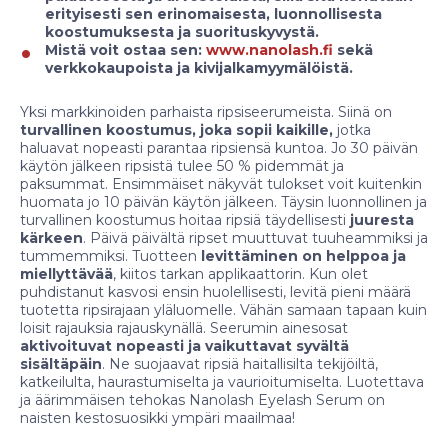
erityisesti sen erinomaisesta, luonnollisesta
koostumuksesta ja suorituskyvystä.
Mistä voit ostaa sen:
www.nanolash.fi
sekä
verkkokaupoista ja kivijalkamyymälöistä.
Yksi markkinoiden parhaista ripsiseerumeista. Siinä on
turvallinen koostumus, joka sopii kaikille,
jotka
haluavat nopeasti parantaa ripsiensä kuntoa. Jo 30 päivän
käytön jälkeen ripsistä tulee 50 % pidemmät ja
paksummat. Ensimmäiset näkyvät tulokset voit kuitenkin
huomata jo 10 päivän käytön jälkeen. Täysin luonnollinen ja
turvallinen koostumus hoitaa ripsiä täydellisesti
juuresta
kärkeen
. Päivä päivältä ripset muuttuvat tuuheammiksi ja
tummemmiksi. Tuotteen
levittäminen on helppoa ja
miellyttävää
, kiitos tarkan applikaattorin. Kun olet
puhdistanut kasvosi ensin huolellisesti, levitä pieni määrä
tuotetta ripsirajaan yläluomelle. Vähän samaan tapaan kuin
loisit rajauksia rajauskynällä. Seerumin ainesosat
aktivoituvat nopeasti ja vaikuttavat syvältä
sisältäpäin
. Ne suojaavat ripsiä haitallisilta tekijöiltä,
katkeilulta, haurastumiselta ja vaurioitumiselta. Luotettava
ja äärimmäisen tehokas Nanolash Eyelash Serum on
naisten kestosuosikki ympäri maailmaa!