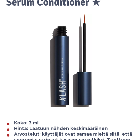
Serum Conditioner ★
Koko: 3 ml
Hinta: Laatuun nähden keskimääräinen
Arvostelut: käyttäjät ovat samaa mieltä siitä, että
seerumi saa ripset kasvamaan pitkiksi. Tuotteen