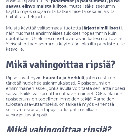
ansiosta ripsistä tulee
pidemmät ja paksummat, ja ne
saavat elinvoimaista kiiltoa
, mutta lisäksi seerumin
käyttö myös suojaa niitä katkeamiselta sekä erilaisilta
haitallisilta tekijöiltä.
Muista käyttää valitsemaasi tuotetta
järjestelmällisesti
,
näin huomaat ensimmäiset tulokset nopeammin kuin
odotatkaan. Unelmiesi ripset ovat aivan kätesi ulottuvilla!
Yleisesti ottaen seerumia käytetään joka ilta puhdistetuille
kasvoille.
Mikä vahingoittaa ripsiä?
Ripset ovat hyvin
hauraita ja herkkiä
, joten niistä on
tärkeää huolehtia asianmukaisesti. Ripsiseerumi on
ensimmäinen askel, jonka avulla voit taata sen, että ripsesi
saavat kaikki välttämättömät ravintoaineet. Oikeanlainen
ripsiseerumi on todellinen ihmeiden tekijä! Parhaiden
tulosten saavuttamiseksi, on tärkeää myös vähentää
sellaisia tekijöitä ja tapoja, jotka pahimmillaan
vahingoittavat ripsiä.
Mikä vahingoittaa ripsiä?