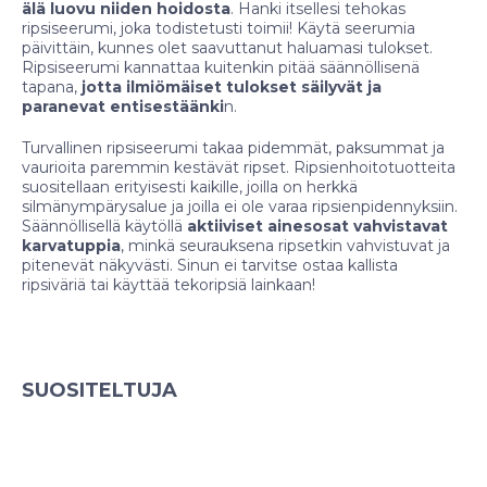
älä luovu niiden hoidosta
. Hanki itsellesi tehokas
ripsiseerumi, joka todistetusti toimii! Käytä seerumia
päivittäin, kunnes olet saavuttanut haluamasi tulokset.
Ripsiseerumi kannattaa kuitenkin pitää säännöllisenä
tapana,
jotta ilmiömäiset tulokset säilyvät ja
paranevat entisestäänki
n.
Turvallinen ripsiseerumi takaa pidemmät, paksummat ja
vaurioita paremmin kestävät ripset. Ripsienhoitotuotteita
suositellaan erityisesti kaikille, joilla on herkkä
silmänympärysalue ja joilla ei ole varaa ripsienpidennyksiin.
Säännöllisellä käytöllä
aktiiviset ainesosat vahvistavat
karvatuppia
, minkä seurauksena ripsetkin vahvistuvat ja
pitenevät näkyvästi. Sinun ei tarvitse ostaa kallista
ripsiväriä tai käyttää tekoripsiä lainkaan!
SUOSITELTUJA