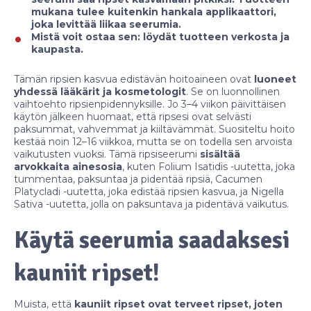
mukana tulee kuitenkin hankala applikaattori,
joka levittää liikaa seerumia.
Mistä voit ostaa sen: löydät tuotteen verkosta ja
kaupasta.
Tämän ripsien kasvua edistävän hoitoaineen ovat
luoneet
yhdessä lääkärit ja kosmetologit
. Se on luonnollinen
vaihtoehto ripsienpidennyksille. Jo 3–4 viikon päivittäisen
käytön jälkeen huomaat, että ripsesi ovat selvästi
paksummat, vahvemmat ja kiiltävämmät. Suositeltu hoito
kestää noin 12–16 viikkoa, mutta se on todella sen arvoista
vaikutusten vuoksi. Tämä ripsiseerumi
sisältää
arvokkaita ainesosia
, kuten Folium Isatidis -uutetta, joka
tummentaa, paksuntaa ja pidentää ripsiä, Cacumen
Platycladi -uutetta, joka edistää ripsien kasvua, ja Nigella
Sativa -uutetta, jolla on paksuntava ja pidentävä vaikutus.
Käytä seerumia saadaksesi
kauniit ripset!
Muista, että
kauniit ripset ovat terveet ripset, joten