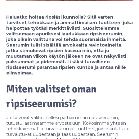
Haluatko hoitaa ripsiäsi kunnolla? Sitä varten
tarvitset tehokkaan ja ammattimaisen tuotteen, joka
helpottaa työtäsi merkittävästi. Suosittelemme
valitsemaan apuriksesi laadukkaan ripsiseerumin,
joka oikein valittuna voi tehdä suoranaisia ihmeitä.
Seerumin tulisi sisältää arvokkaita ravintoaineita,
jotka stimuloivat ripsien kasvua niin, että jo
muutaman viikon käytön jälkeen ne ovat näkyvästi
paksummat ja pidemmät. Lisäksi turvallinen
ripsiseerumi parantaa ripsien kuntoa ja antaa niille
elinvoimaa.
Miten valitset oman
ripsiseerumisi?
Jotta voisit valita itsellesi parhaimman ripsiseerumin,
tutustu laatimaamme arvosteluun. Kokosimme yhteen
tehokkaimmat ja turvallisimmat tuotteet, joihin kuluttajat
turvautuvat uudestaan ja taas uudestaan. Seerumin