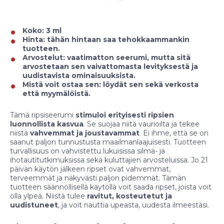
Koko: 3 ml
Hinta: tähän hintaan saa tehokkaammankin
tuotteen.
Arvostelut: vaatimatton seerumi, mutta sitä
arvostetaan sen vaivattomasta levityksestä ja
uudistavista ominaisuuksista.
Mistä voit ostaa sen: löydät sen sekä verkosta
että myymälöistä.
Tämä ripsiseerumi
stimuloi erityisesti ripsien
luonnollista kasvua
. Se suojaa niitä vaurioilta ja tekee
niistä
vahvemmat ja joustavammat
. Ei ihme, että se on
saanut paljon tunnustusta maailmanlaajuisesti. Tuotteen
turvallisuus on vahvistettu lukuisissa silmä- ja
ihotautitutkimuksissa sekä kuluttajien arvosteluissa. Jo 21
päivän käytön jälkeen ripset ovat vahvemmat,
terveemmät ja näkyvästi paljon pidemmät. Tämän
tuotteen säännöllisellä käytöllä voit saada ripset, joista voit
olla ylpeä. Niistä tulee
ravitut, kosteutetut ja
uudistuneet
, ja voit nauttia upeasta, uudesta ilmeestäsi.