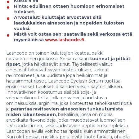
Koko: 5 ml
Hinta: edullinen ottaen huomioon erinomaiset
tulokset.
Arvostelut: kuluttajat arvostavat sitä
laadukkaiden ainesosien ja nopeiden tulosten
vuoksi.
Mistä voit ostaa sen: saatavilla sekä verkossa että
myymälöissä
www.lashcode.fi
.
Lashcode on toinen kuluttajien kestosuosikki
ripsiseerumien joukossa. Se saa aikaan
tuuheat ja pitkät
ripset
, jotka häikäisevät sinut. Täydellisesti valitut
ainesosat takaavat syvän kosteutuksen, tärkeät
ravintoaineet ja se uudistaa jopa heikoimmat ja
hauraimmat ripset. Lashcode Eyelash Serum tuottaa
ensimmäiset tulokset jo kahden viikon käytön jälkeen.
Innovatiivinen koostumus sisältää soija- ja
vehnänalkiouutetta, joilla on vahvoja uudistavia
ominaisuuksia, arginiinia, joka kosteuttaa tehokkaasti ripsiä
ja
parantaa ravitsevien ainesosien tunkeutumista
niiden rakenteeseen
, baikaliinia, jossa on monia
arvokkaita flavonoideja, jotka muodostavat luonnollisen
UV-suodattimen, sekä uudistavien peptidien kompleksia.
Lashcoden avulla voit hoitaa ripsiäsi kuin ammattilainen.
Kun olet pessyt meikkisi pois, levitä tuote tarkalla, ohuella