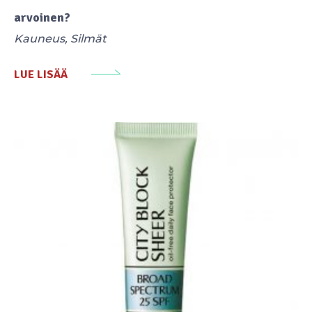
arvoinen?
Kauneus
,
Silmät
LUE LISÄÄ